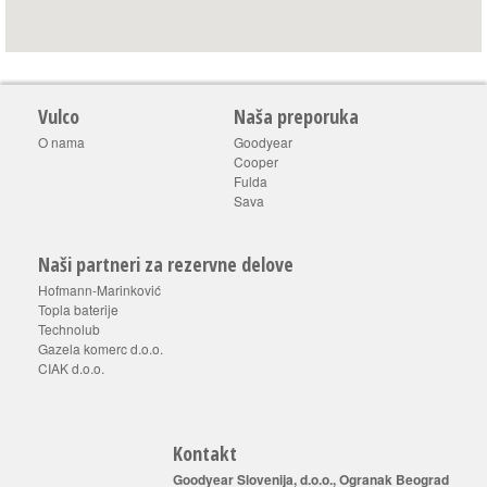
Vulco
Naša preporuka
O nama
Goodyear
Cooper
Fulda
Sava
Naši partneri za rezervne delove
Hofmann-Marinković
Topla baterije
Technolub
Gazela komerc d.o.o.
CIAK d.o.o.
Kontakt
Goodyear Slovenija, d.o.o., Ogranak Beograd