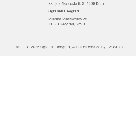
Škofjeloška cesta 6, SI-4000 Kranj
Ogranak Beograd
Milutina Milankovića 23
11070 Beograd, Srbija
© 2013 - 2026 Ogranak Beograd,
web sites created by
-
W3M s.r.o.