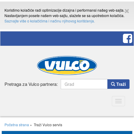
Koristimo kolačiće radi optimizacije dizajna i performansi našeg veb-sajta.
Nastavljanjem posete našem veb-sajtu, slažete se sa upotrebom kolačića.
Saznajte više o kolačićima i načinu njihovog korišćenja.
Pretraga za Vulco partnera:
Traži
Toggle
navigatio
Početna strana
»
Traži Vulco servis