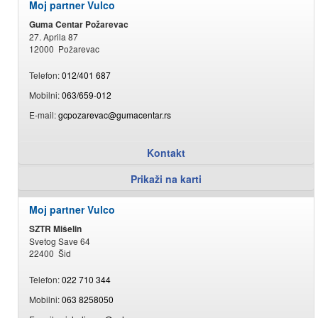
Moj partner Vulco
Guma Centar Požarevac
27. Aprila 87
12000 Požarevac
Telefon:
012/401 687
Mobilni:
063/659-012
E-mail:
gcpozarevac@gumacentar.rs
Kontakt
Prikaži na karti
Moj partner Vulco
SZTR Mišelin
Svetog Save 64
22400 Šid
Telefon:
022 710 344
Mobilni:
063 8258050