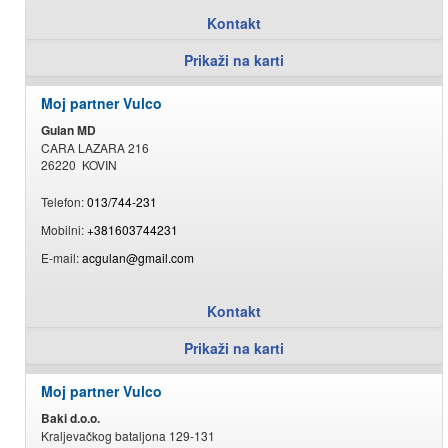
Kontakt
Prikaži na karti
Moj partner Vulco
Gulan MD
CARA LAZARA 216
26220 KOVIN
Telefon:
013/744-231
Mobilni:
+381603744231
E-mail:
acgulan@gmail.com
Kontakt
Prikaži na karti
Moj partner Vulco
Baki d.o.o.
Kraljevačkog bataljona 129-131