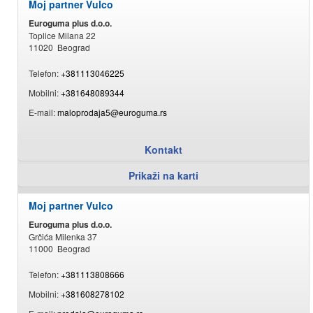
Moj partner Vulco
Euroguma plus d.o.o.
Toplice Milana 22
11020 Beograd
Telefon:
+381113046225
Mobilni:
+381648089344
E-mail:
maloprodaja5@euroguma.rs
Kontakt
Prikaži na karti
Moj partner Vulco
Euroguma plus d.o.o.
Grčića Milenka 37
11000 Beograd
Telefon:
+381113808666
Mobilni:
+381608278102