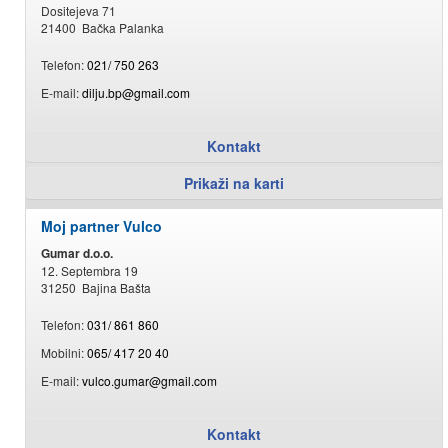
Dositejeva 71
21400 Bačka Palanka
Telefon:
021/ 750 263
E-mail:
dilju.bp@gmail.com
Kontakt
Prikaži na karti
Moj partner Vulco
Gumar d.o.o.
12. Septembra 19
31250 Bajina Bašta
Telefon:
031/ 861 860
Mobilni:
065/ 417 20 40
E-mail:
vulco.gumar@gmail.com
Kontakt