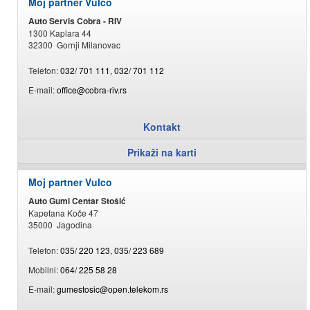
Moj partner Vulco
Auto Servis Cobra - RIV
1300 Kaplara 44
32300 Gornji Milanovac
Telefon:
032/ 701 111, 032/ 701 112
E-mail:
office@cobra-riv.rs
Kontakt
Prikaži na karti
Moj partner Vulco
Auto Gumi Centar Stošić
Kapetana Koče 47
35000 Jagodina
Telefon:
035/ 220 123, 035/ 223 689
Mobilni:
064/ 225 58 28
E-mail:
gumestosic@open.telekom.rs