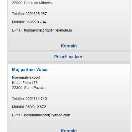
22000 Sremska Mitrovica
Telefon:
022/ 625 967
Mobilni:
063/270 734
E-mail:
tognjanovic@open.telekom.rs
Kontakt
Prikaži na karti
Moj partner Vulco
Novomak-export
Kralja Petra I 78
22300 Stara Pazova
Telefon:
022/ 314 740
Mobilni:
063/312 672
E-mail:
novomakexport@yahoo.com
Kontakt