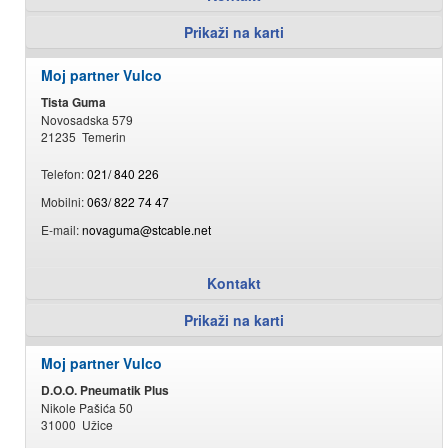
Prikaži na karti
Moj partner Vulco
Tista Guma
Novosadska 579
21235 Temerin
Telefon:
021/ 840 226
Mobilni:
063/ 822 74 47
E-mail:
novaguma@stcable.net
Kontakt
Prikaži na karti
Moj partner Vulco
D.O.O. Pneumatik Plus
Nikole Pašića 50
31000 Užice