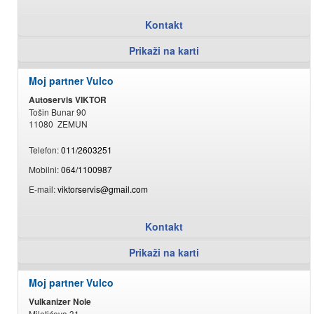
Kontakt
Prikaži na karti
Moj partner Vulco
Autoservis VIKTOR
Tošin Bunar 90
11080 ZEMUN
Telefon:
011/2603251
Mobilni:
064/1100987
E-mail:
viktorservis@gmail.com
Kontakt
Prikaži na karti
Moj partner Vulco
Vulkanizer Nole
Miletićeva 31