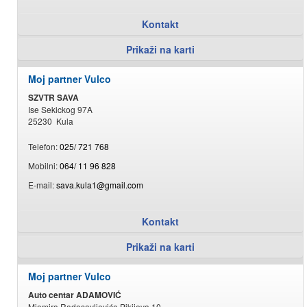
Kontakt
Prikaži na karti
Moj partner Vulco
SZVTR SAVA
Ise Sekickog 97A
25230 Kula
Telefon:
025/ 721 768
Mobilni:
064/ 11 96 828
E-mail:
sava.kula1@gmail.com
Kontakt
Prikaži na karti
Moj partner Vulco
Auto centar ADAMOVIĆ
Miomira Radosavljevića Pikijeva 10