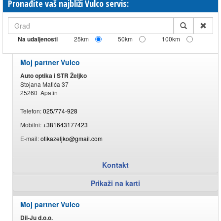
Pronađite vaš najbliži Vulco servis:
Na udaljenosti
25km
50km
100km
Moj partner Vulco
Auto optika i STR Željko
Stojana Matića 37
25260 Apatin
Telefon:
025/774-928
Mobilni:
+381643177423
E-mail:
otikazeljko@gmail.com
Kontakt
Prikaži na karti
Moj partner Vulco
Dil-Ju d.o.o.