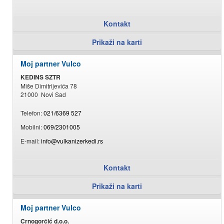
Kontakt
Prikaži na karti
Moj partner Vulco
KEDINS SZTR
Miše Dimitrijevića 78
21000 Novi Sad
Telefon:
021/6369 527
Mobilni:
069/2301005
E-mail:
info@vulkanizerkedi.rs
Kontakt
Prikaži na karti
Moj partner Vulco
Crnogorčić d.o.o.