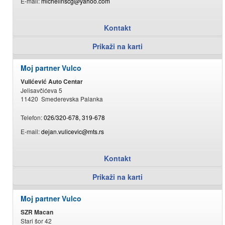
E-mail:
michelinscg@yahoo.com
Kontakt
Prikaži na karti
Moj partner Vulco
Vulićević Auto Centar
Jelisavčićeva 5
11420 Smederevska Palanka
Telefon:
026/320-678, 319-678
E-mail:
dejan.vulicevic@mts.rs
Kontakt
Prikaži na karti
Moj partner Vulco
SZR Macan
Stari šor 42