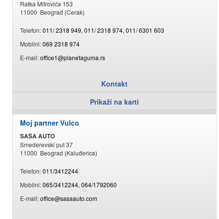
Ratka Mitrovića 153
11000 Beograd (Cerak)
Telefon:
011/ 2318 949, 011/ 2318 974, 011/ 6301 603
Mobilni:
069 2318 974
E-mail:
office1@planetaguma.rs
Kontakt
Prikaži na karti
Moj partner Vulco
SAŠA AUTO
Smederevski put 37
11000 Beograd (Kaluđerica)
Telefon:
011/3412244
Mobilni:
065/3412244, 064/1792060
E-mail:
office@sasaauto.com