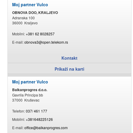
Moj partner Vulco
OBNOVA DOO, KRALJEVO
Adranska 100
36000 Kraljevo
Mobilni:
+381 62 8028257
E-mail:
obnova3@open.telekom.rs
Kontakt
Prikaži na karti
Moj partner Vulco
Balkanprogres d.o.o.
Gavrila Principa bb
37000 Kruševac
Telefon:
037/ 461 177
Mobilni:
+381648225126
E-mail:
office@balkanprogres.com