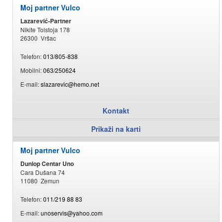
Moj partner Vulco
Lazarević-Partner
Nikite Tolstoja 178
26300 Vršac
Telefon:
013/805-838
Mobilni:
063/250624
E-mail:
slazarevic@hemo.net
Kontakt
Prikaži na karti
Moj partner Vulco
Dunlop Centar Uno
Cara Dušana 74
11080 Zemun
Telefon:
011/219 88 83
E-mail:
unoservis@yahoo.com