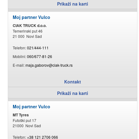
Prikaži na karti
Moj partner Vulco
CIAK TRUCK d.o.o.
Temerinski put 46
21 000 Novi Sad
Telefon:
021/444-111
Mobilni:
060/677-81-26
E-mail:
maja.gaborov@ciak-truck.rs
Kontakt
Prikaži na karti
Moj partner Vulco
MT Tyres
Futoški put 17
21000 Novi Sad
Telefon:
+38 121 2706 066