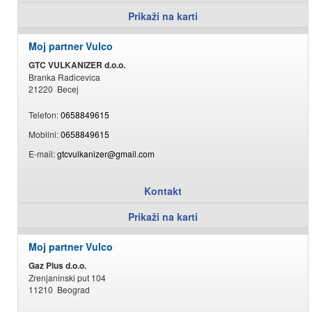
Prikaži na karti
Moj partner Vulco
GTC VULKANIZER d.o.o.
Branka Radicevica
21220 Becej
Telefon:
0658849615
Mobilni:
0658849615
E-mail:
gtcvulkanizer@gmail.com
Kontakt
Prikaži na karti
Moj partner Vulco
Gaz Plus d.o.o.
Zrenjaninski put 104
11210 Beograd